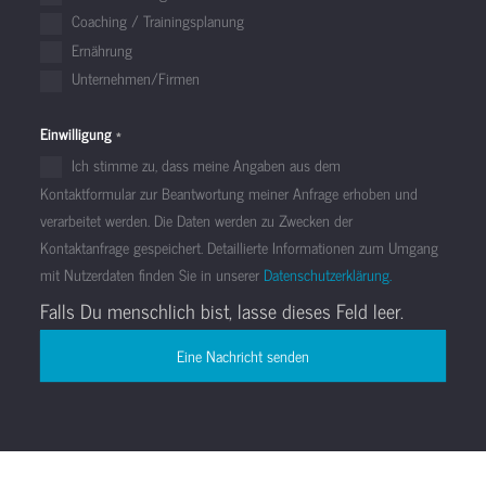
Coaching / Trainingsplanung
Ernährung
Unternehmen/Firmen
Einwilligung
*
Ich stimme zu, dass meine Angaben aus dem
Kontaktformular zur Beantwortung meiner Anfrage erhoben und
verarbeitet werden. Die Daten werden zu Zwecken der
Kontaktanfrage gespeichert. Detaillierte Informationen zum Umgang
mit Nutzerdaten finden Sie in unserer
Datenschutzerklärung.
Falls Du menschlich bist, lasse dieses Feld leer.
Eine Nachricht senden