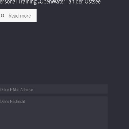
ersonal Training „OpenWater“ an der Ostsee
Read more