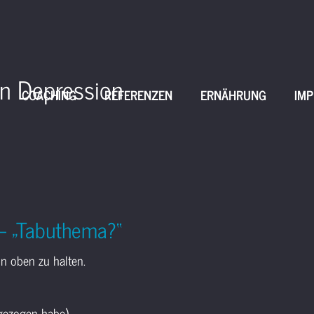
en Depression
COACHING
REFERENZEN
ERNÄHRUNG
IMP
 – „Tabuthema?“
on oben zu halten.
ugezogen habe)