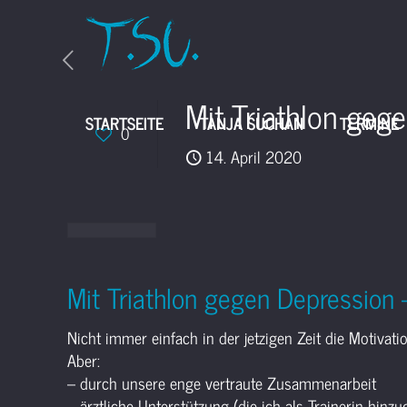
Mit Triathlon geg
STARTSEITE
TANJA SUCHAN
TERMINE
0
14. April 2020
Mit Triathlon gegen Depression
Nicht immer einfach in der jetzigen Zeit die Motivati
Aber:
– durch unsere enge vertraute Zusammenarbeit
– ärztliche Unterstützung (die ich als Trainerin hinz