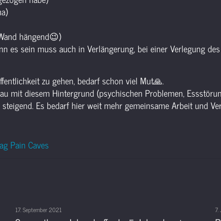
ma)
r Wand hängend
😉
)
n es sein muss auch in Verlängerung, bei einer Verlegung des
fentlichkeit zu gehen, bedarf schon viel Mut
🙏
.
genau mit diesem Hintergrund (psychischen Problemen, Essstörun
z steigend. Es bedarf hier weit mehr gemeinsame Arbeit und Ver
-mag Pain Caves
17. September 2021
7.